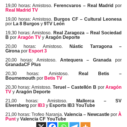
19,00 horas: Amistoso.
Ferencvaros – Real Madrid
por
Real Madrid TV
19,00 horas: Amistoso.
Burgos CF – Cultural Leonesa
por
La 8 Burgos
y
9TV León
19,30 horas: Amistoso.
Real Zaragoza – Real Sociedad
B
por
Aragón TV
y
Aragón Deporte
20,00 horas: Amistoso.
Nástic Tarragona –
Girona
por
Esport 3
20,00 horas: Amistoso.
Antequera – Granada
por
GranadaCF Plus
20,30 horas: Amistoso.
Real Betis –
Bournemouth
por
Betis TV
20,30 horas: Amistoso.
Teruel – Castellón B
por
Aragón
TV
y
Aragón Deporte
21,00 horas: Amistoso.
Mallorca – SV
Elversberg
por
IB3
y
Esports IB3 YouTube
21,00 horas: Trofeo Naranja.
Valencia – Newcastle
por
À
Punt
y
Valencia CF YouTube