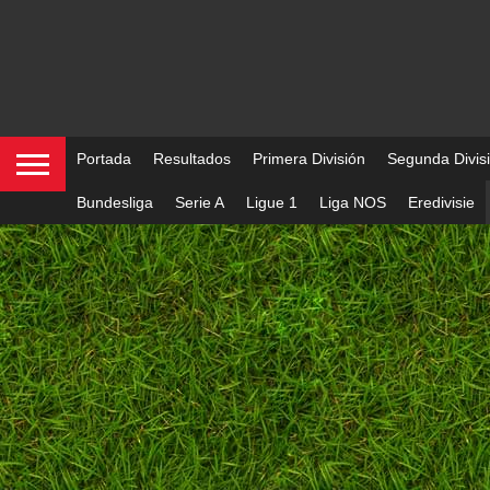
Portada
Resultados
Primera División
Segunda Divis
Bundesliga
Serie A
Ligue 1
Liga NOS
Eredivisie