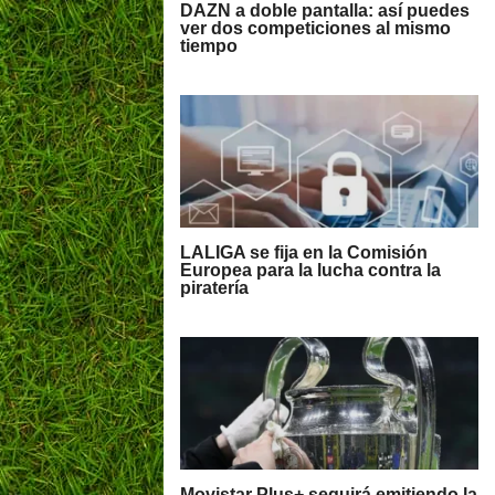
DAZN a doble pantalla: así puedes
ver dos competiciones al mismo
tiempo
LALIGA se fija en la Comisión
Europea para la lucha contra la
piratería
Movistar Plus+ seguirá emitiendo la