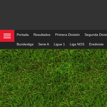
Portada
Resultados
Primera División
Segunda Divis
Bundesliga
Serie A
Ligue 1
Liga NOS
Eredivisie