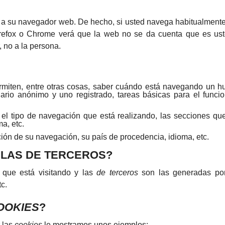
o a su navegador web. De hecho, si usted navega habitualmente
refox o Chrome verá que la web no se da cuenta que es us
 no a la persona.
rmiten, entre otras cosas, saber cuándo está navegando un 
rio anónimo y uno registrado, tareas básicas para el funci
el tipo de navegación que está realizando, las secciones que
a, etc.
ción de su navegación, su país de procedencia, idioma, etc.
 LAS DE TERCEROS?
 que está visitando y las
de terceros
son las generadas por
c.
OOKIES
?
 las
cookies
le mostramos unos ejemplos: