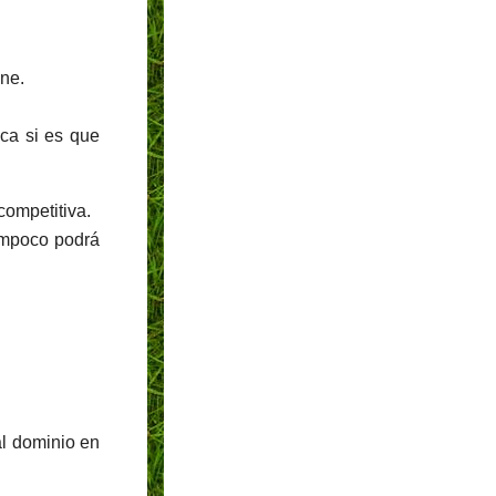
ine.
ica si es que
 competitiva.
tampoco podrá
al dominio en