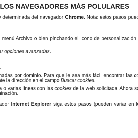
 LOS NAVEGADORES MÁS POLULARES
e
determinada del navegador
Chrome
. Nota: estos pasos pue
l menú Archivo o bien pinchando el icono de personalización
ar opciones avanzadas
.
.
adas por dominio. Para que le sea más fácil encontrar las
c
nte la dirección en el campo
Buscar cookies
.
na o varias líneas con las
cookies
de la web solicitada. Ahora s
minación.
ador
Internet Explorer
siga estos pasos (pueden variar en f