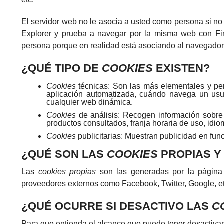
El servidor web no le asocia a usted como persona si n
Explorer y prueba a navegar por la misma web con Fi
persona porque en realidad está asociando al navegador,
¿QUÉ TIPO DE
COOKIES
EXISTEN?
Cookies
técnicas: Son las más elementales y pe
aplicación automatizada, cuándo navega un usua
cualquier web dinámica.
Cookies
de análisis: Recogen información sobre 
productos consultados, franja horaria de uso, idiom
Cookies
publicitarias: Muestran publicidad en fun
¿QUÉ SON LAS
COOKIES
PROPIAS Y
Las
cookies propias
son las generadas por la página
proveedores externos como Facebook, Twitter, Google, et
¿QUÉ OCURRE SI DESACTIVO LAS
C
Para que entienda el alcance que puede tener desactivar