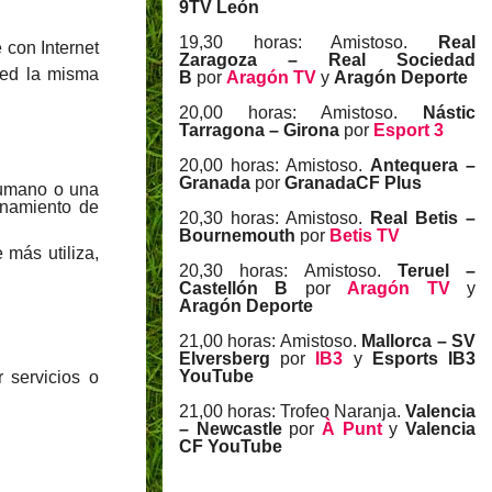
9TV León
19,30 horas: Amistoso.
Real
 con Internet
Zaragoza – Real Sociedad
ted la misma
B
por
Aragón TV
y
Aragón Deporte
20,00 horas: Amistoso.
Nástic
Tarragona – Girona
por
Esport 3
20,00 horas: Amistoso.
Antequera –
Granada
por
GranadaCF Plus
humano o una
onamiento de
20,30 horas: Amistoso.
Real Betis –
Bournemouth
por
Betis TV
 más utiliza,
20,30 horas: Amistoso.
Teruel –
Castellón B
por
Aragón TV
y
Aragón Deporte
21,00 horas: Amistoso.
Mallorca – SV
Elversberg
por
IB3
y
Esports IB3
YouTube
 servicios o
21,00 horas: Trofeo Naranja.
Valencia
– Newcastle
por
À Punt
y
Valencia
CF YouTube