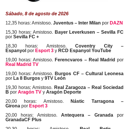
Sábado, 8 de agosto de 2026
12,35 horas: Amistoso.
Juventus – Inter Milan
por
DAZN
15,30 horas: Amistoso.
Bayer Leverkusen – Sevilla FC
por
Sevilla FC +
18,30 horas: Amistoso.
Coventry City –
Espanyol
por
Esport 3
y
RCD Espanyol YouTube
19,00 horas: Amistoso.
Ferencvaros – Real Madrid
por
Real Madrid TV
19,00 horas: Amistoso.
Burgos CF – Cultural Leonesa
por
La 8 Burgos
y
9TV León
19,30 horas: Amistoso.
Real Zaragoza – Real Sociedad
B
por
Aragón TV
y
Aragón Deporte
20,00 horas: Amistoso.
Nástic Tarragona –
Girona
por
Esport 3
20,00 horas: Amistoso.
Antequera – Granada
por
GranadaCF Plus
20,30 horas: Amistoso.
Real Betis –