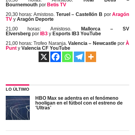
Bournemouth
por
Betis TV
20,30 horas: Amistoso.
Teruel – Castellón B
por
Aragón
TV
y
Aragón Deporte
21,00 horas: Amistoso.
Mallorca – SV
Elversberg
por
IB3
y
Esports IB3 YouTube
21,00 horas: Trofeo Naranja.
Valencia – Newcastle
por
À
Punt
y
Valencia CF YouTube
LO ÚLTIMO
HBO Max se adentra en el fenómeno
hooligan en el fútbol con el estreno de
‘Ultras’