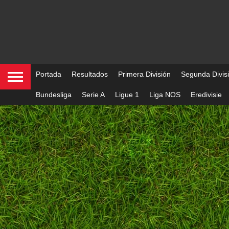
Portada
Resultados
Primera División
Segunda Divis
Bundesliga
Serie A
Ligue 1
Liga NOS
Eredivisie