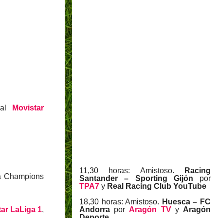
anal
Movistar
11,30 horas: Amistoso.
Racing
 la Champions
Santander – Sporting Gijón
por
TPA7
y
Real Racing Club YouTube
18,30 horas: Amistoso.
Huesca – FC
ar LaLiga 1
,
Andorra
por
Aragón TV
y
Aragón
Deporte