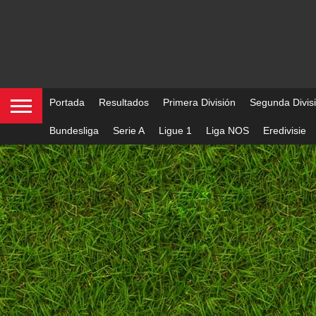
Portada
Resultados
Primera División
Segunda Divis
Bundesliga
Serie A
Ligue 1
Liga NOS
Eredivisie