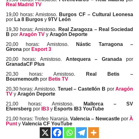
Real Madrid TV
19,00 horas: Amistoso.
Burgos CF – Cultural Leonesa
por
La 8 Burgos
y
9TV León
19,30 horas: Amistoso.
Real Zaragoza – Real Sociedad
B
por
Aragón TV
y
Aragón Deporte
20,00 horas: Amistoso.
Nástic Tarragona –
Girona
por
Esport 3
20,00 horas: Amistoso.
Antequera – Granada
por
GranadaCF Plus
20,30 horas: Amistoso.
Real Betis –
Bournemouth
por
Betis TV
20,30 horas: Amistoso.
Teruel – Castellón B
por
Aragón
TV
y
Aragón Deporte
21,00 horas: Amistoso.
Mallorca – SV
Elversberg
por
IB3
y
Esports IB3 YouTube
21,00 horas: Trofeo Naranja.
Valencia – Newcastle
por
À
Punt
y
Valencia CF YouTube