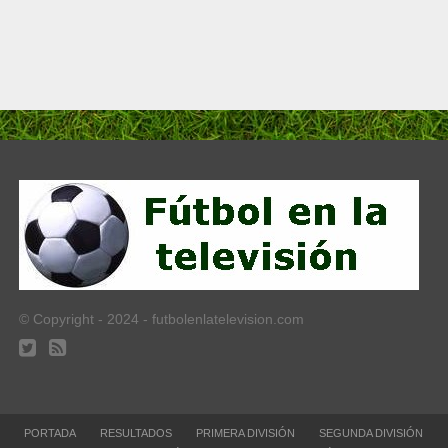
© Copyright - 2024 - futbolenlatelevision.com
PORTADA
RESULTADOS
PRIMERA DIVISIÓN
SEGUNDA DIVISIÓN