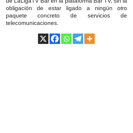
de LaLigaTV Bar en la plataforma Bar TV, sin la
obligación de estar ligado a ningún otro
paquete concreto de servicios de
telecomunicaciones.