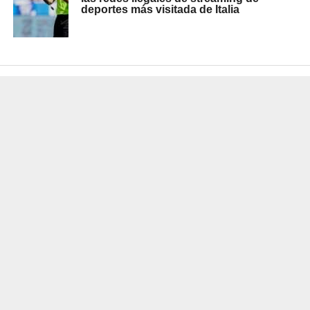
deportes más visitada de Italia