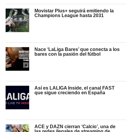
Movistar Plus+ seguirá emitiendo la
Champions League hasta 2031
Nace ‘LaLiga Bares’ que conecta a los
bares con la pasión del fútbol
Así es LALIGA Inside, el canal FAST
que sigue creciendo en España
ACE y DAZN cierran ‘Calcio’, una de
las redes ilegales de streaming de