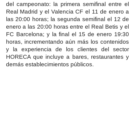
del campeonato: la primera semifinal entre el
Real Madrid y el Valencia CF el 11 de enero a
las 20:00 horas; la segunda semifinal el 12 de
enero a las 20:00 horas entre el Real Betis y el
FC Barcelona; y la final el 15 de enero 19:30
horas, incrementando aún más los contenidos
y la experiencia de los clientes del sector
HORECA que incluye a bares, restaurantes y
demás establecimientos públicos.