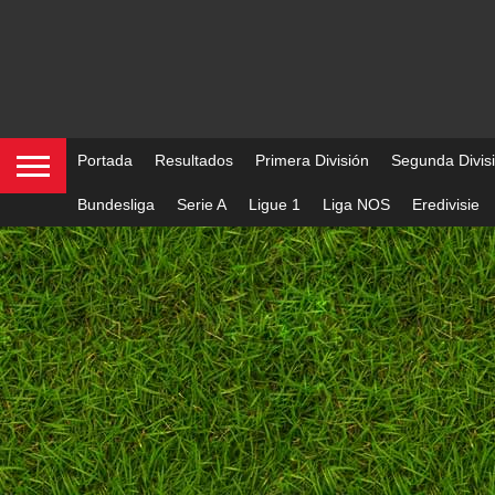
Portada
Resultados
Primera División
Segunda Divis
Bundesliga
Serie A
Ligue 1
Liga NOS
Eredivisie