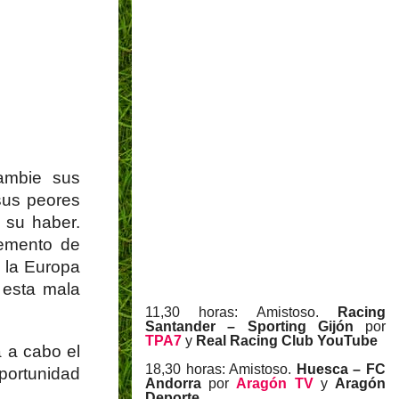
ambie sus
sus peores
 su haber.
lemento de
y la Europa
 esta mala
11,30 horas: Amistoso.
Racing
Santander – Sporting Gijón
por
TPA7
y
Real Racing Club YouTube
á a cabo el
18,30 horas: Amistoso.
Huesca – FC
oportunidad
Andorra
por
Aragón TV
y
Aragón
Deporte