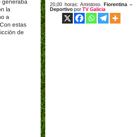
me generaba
20,00 horas: Amistoso.
Fiorentina –
n la
Deportivo
por
TV Galicia
mo a
. Con estas
icción de