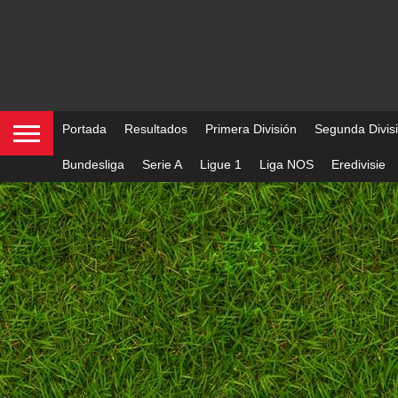
Portada
Resultados
Primera División
Segunda Divis
Bundesliga
Serie A
Ligue 1
Liga NOS
Eredivisie