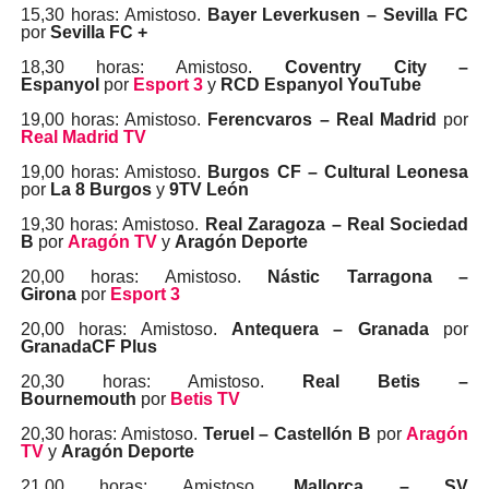
15,30 horas: Amistoso.
Bayer Leverkusen – Sevilla FC
por
Sevilla FC +
18,30 horas: Amistoso.
Coventry City –
Espanyol
por
Esport 3
y
RCD Espanyol YouTube
19,00 horas: Amistoso.
Ferencvaros – Real Madrid
por
Real Madrid TV
19,00 horas: Amistoso.
Burgos CF – Cultural Leonesa
por
La 8 Burgos
y
9TV León
19,30 horas: Amistoso.
Real Zaragoza – Real Sociedad
B
por
Aragón TV
y
Aragón Deporte
20,00 horas: Amistoso.
Nástic Tarragona –
Girona
por
Esport 3
20,00 horas: Amistoso.
Antequera – Granada
por
GranadaCF Plus
20,30 horas: Amistoso.
Real Betis –
Bournemouth
por
Betis TV
20,30 horas: Amistoso.
Teruel – Castellón B
por
Aragón
TV
y
Aragón Deporte
21,00 horas: Amistoso.
Mallorca – SV