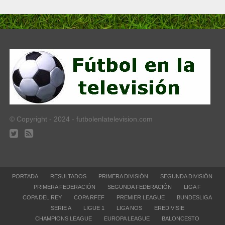
© Copyright - 2024 - futbolenlatelevision.com
PORTADA
RESULTADOS
PRIMERA DIVISIÓN
SEGUNDA DIVISIÓN
PRIMERA FEDERACIÓN
SEGUNDA FEDERACIÓN
LIGA F
COPA DEL REY
COPA RFEF
PREMIER LEAGUE
BUNDESLIGA
SERIE A
LIGUE 1
LIGA NOS
EREDIVISIE
CHAMPIONS LEAGUE
EUROPA LEAGUE
BALONCESTO