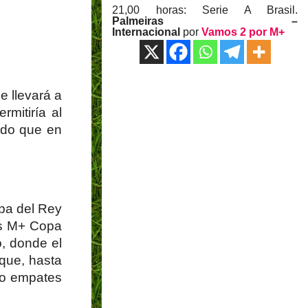
21,00 horas: Serie A Brasil.
Palmeiras –
Internacional
por
Vamos 2 por M+
e llevará a
mitiría al
ndo que en
opa del Rey
les M+ Copa
, donde el
que, hasta
ro empates