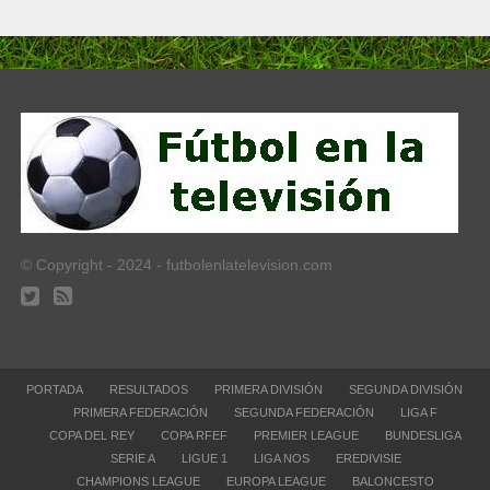
© Copyright - 2024 - futbolenlatelevision.com
PORTADA
RESULTADOS
PRIMERA DIVISIÓN
SEGUNDA DIVISIÓN
PRIMERA FEDERACIÓN
SEGUNDA FEDERACIÓN
LIGA F
COPA DEL REY
COPA RFEF
PREMIER LEAGUE
BUNDESLIGA
SERIE A
LIGUE 1
LIGA NOS
EREDIVISIE
CHAMPIONS LEAGUE
EUROPA LEAGUE
BALONCESTO