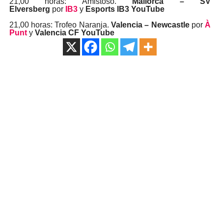
21,00 horas: Amistoso.
Mallorca – SV
Elversberg
por
IB3
y
Esports IB3 YouTube
21,00 horas: Trofeo Naranja.
Valencia – Newcastle
por
À
Punt
y
Valencia CF YouTube