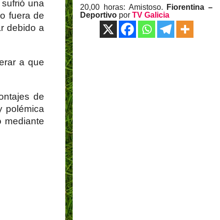
 sufrió una
20,00 horas: Amistoso.
Fiorentina –
do fuera de
Deportivo
por
TV Galicia
ar debido a
erar a que
ontajes de
y polémica
ño mediante