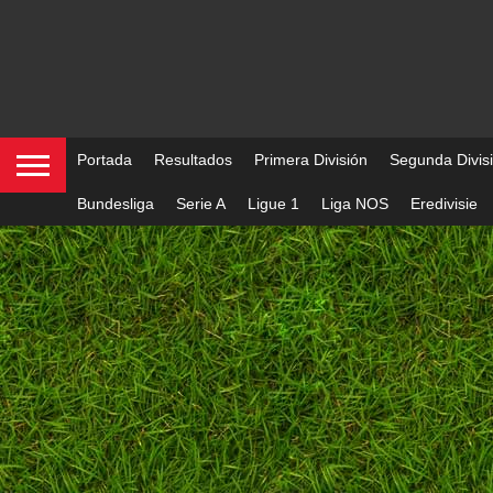
Portada
Resultados
Primera División
Segunda Divis
Bundesliga
Serie A
Ligue 1
Liga NOS
Eredivisie