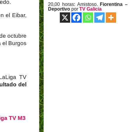
iedo.
20,00 horas: Amistoso.
Fiorentina –
Deportivo
por
TV Galicia
n el Eibar,
 de octubre
a el Burgos
 LaLiga TV
ultado del
iga TV M3