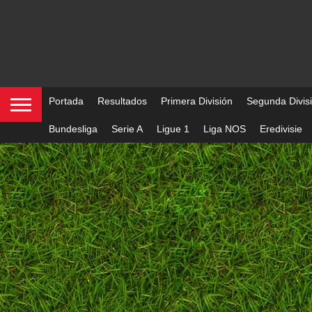
Portada
Resultados
Primera División
Segunda Divis
Bundesliga
Serie A
Ligue 1
Liga NOS
Eredivisie