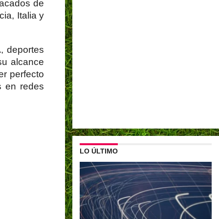
tacados de
a, Italia y
, deportes
 su alcance
er perfecto
s en redes
LO ÚLTIMO