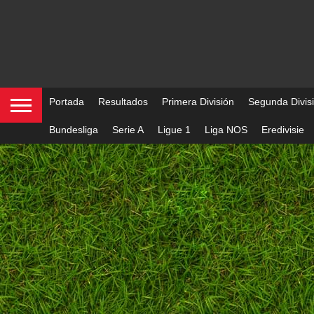
Portada
Resultados
Primera División
Segunda Divis
Bundesliga
Serie A
Ligue 1
Liga NOS
Eredivisie