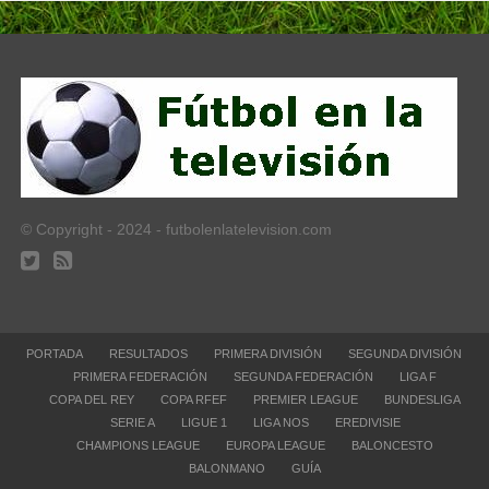
© Copyright - 2024 - futbolenlatelevision.com
PORTADA
RESULTADOS
PRIMERA DIVISIÓN
SEGUNDA DIVISIÓN
PRIMERA FEDERACIÓN
SEGUNDA FEDERACIÓN
LIGA F
COPA DEL REY
COPA RFEF
PREMIER LEAGUE
BUNDESLIGA
SERIE A
LIGUE 1
LIGA NOS
EREDIVISIE
CHAMPIONS LEAGUE
EUROPA LEAGUE
BALONCESTO
BALONMANO
GUÍA