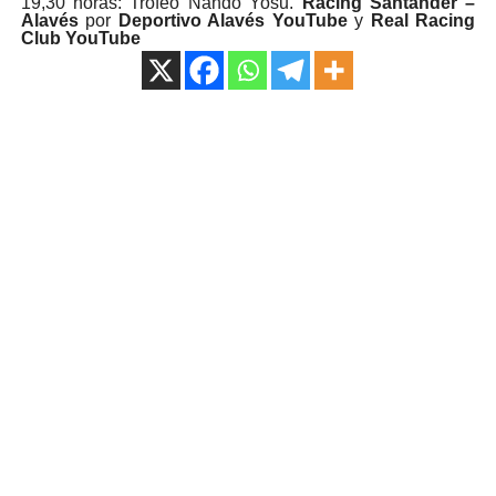
19,30 horas: Trofeo Nando Yosu.
Racing Santander –
Alavés
por
Deportivo Alavés YouTube
y
Real Racing
Club YouTube