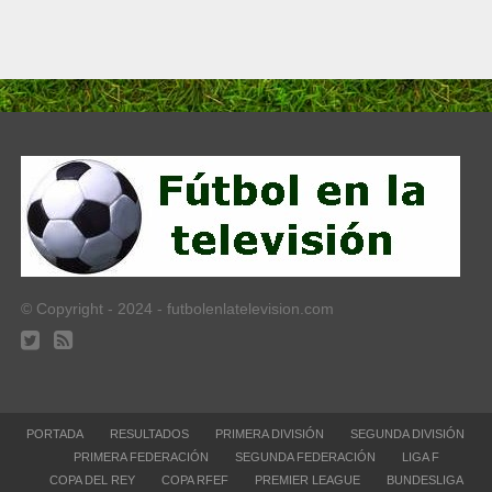
© Copyright - 2024 - futbolenlatelevision.com
PORTADA
RESULTADOS
PRIMERA DIVISIÓN
SEGUNDA DIVISIÓN
PRIMERA FEDERACIÓN
SEGUNDA FEDERACIÓN
LIGA F
COPA DEL REY
COPA RFEF
PREMIER LEAGUE
BUNDESLIGA