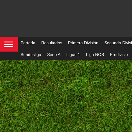
Portada
Resultados
Primera División
Segunda Divis
Bundesliga
Serie A
Ligue 1
Liga NOS
Eredivisie