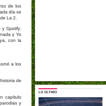
rso de los
cada día se
de La 2.
y Spotify:
ornada y Yo
ya, con la
asmó a los
historia de
LO ÚLTIMO
n capítulo
parodias y