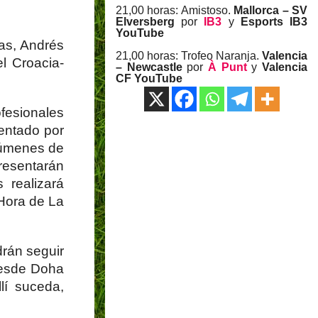
21,00 horas: Amistoso.
Mallorca – SV
Elversberg
por
IB3
y
Esports IB3
YouTube
las, Andrés
21,00 horas: Trofeo Naranja.
Valencia
el Croacia-
– Newcastle
por
À Punt
y
Valencia
CF YouTube
fesionales
sentado por
súmenes de
presentarán
realizará
Hora de La
drán seguir
desde Doha
lí suceda,