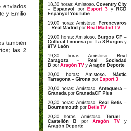
18,30 horas: Amistoso.
Coventry City
e enviados
– Espanyol
por
Esport 3
y
RCD
te y Emilio
Espanyol YouTube
19,00 horas: Amistoso.
Ferencvaros
– Real Madrid
por
Real Madrid TV
19,00 horas: Amistoso.
Burgos CF –
Cultural Leonesa
por
La 8 Burgos
y
res también
9TV León
tos; las 2
19,30 horas: Amistoso.
Real
Zaragoza – Real Sociedad
B
por
Aragón TV
y
Aragón Deporte
20,00 horas: Amistoso.
Nástic
Tarragona – Girona
por
Esport 3
20,00 horas: Amistoso.
Antequera –
Granada
por
GranadaCF Plus
20,30 horas: Amistoso.
Real Betis –
Bournemouth
por
Betis TV
20,30 horas: Amistoso.
Teruel –
Castellón B
por
Aragón TV
y
Aragón Deporte