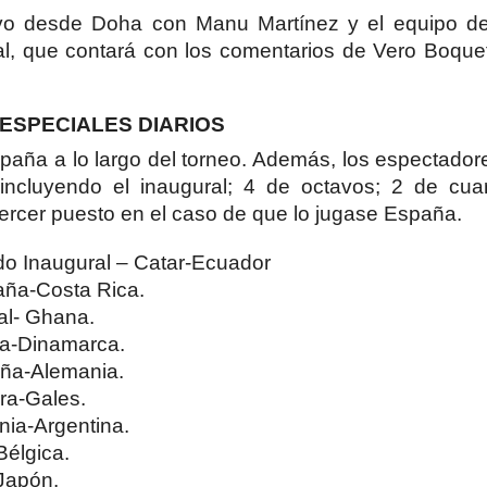
ivo desde Doha con Manu Martínez y el equipo d
ural, que contará con los comentarios de Vero Boque
ESPECIALES DIARIOS
paña a lo largo del torneo. Además, los espectado
incluyendo el inaugural; 4 de octavos; 2 de cuar
l tercer puesto en el caso de que lo jugase España.
do Inaugural – Catar-Ecuador
aña-Costa Rica.
al- Ghana.
ia-Dinamarca.
aña-Alemania.
ra-Gales.
nia-Argentina.
Bélgica.
Japón.