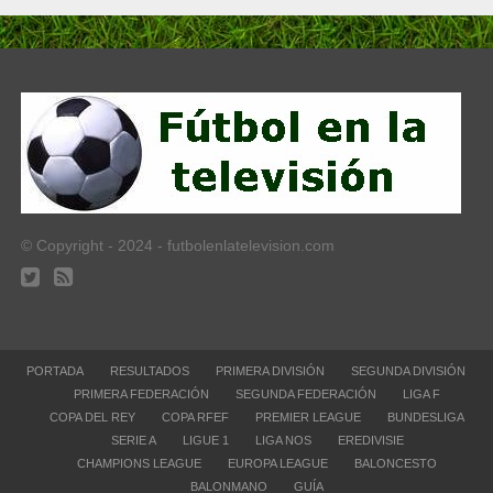
© Copyright - 2024 - futbolenlatelevision.com
PORTADA
RESULTADOS
PRIMERA DIVISIÓN
SEGUNDA DIVISIÓN
PRIMERA FEDERACIÓN
SEGUNDA FEDERACIÓN
LIGA F
COPA DEL REY
COPA RFEF
PREMIER LEAGUE
BUNDESLIGA
SERIE A
LIGUE 1
LIGA NOS
EREDIVISIE
CHAMPIONS LEAGUE
EUROPA LEAGUE
BALONCESTO
BALONMANO
GUÍA