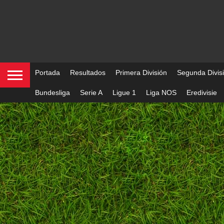
Portada
Resultados
Primera División
Segunda Divis
Bundesliga
Serie A
Ligue 1
Liga NOS
Eredivisie